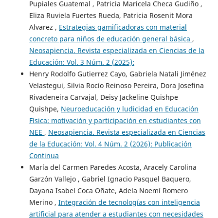
Pupiales Guatemal , Patricia Maricela Checa Gudiño ,
Eliza Ruviela Fuertes Rueda, Patricia Rosenit Mora
Alvarez ,
Estrategias gamificadoras con material
concreto para niños de educación general básica
,
Neosapiencia. Revista especializada en Ciencias de la
Educación: Vol. 3 Núm. 2 (2025):
Henry Rodolfo Gutierrez Cayo, Gabriela Natali Jiménez
Velastegui, Silvia Rocío Reinoso Pereira, Dora Josefina
Rivadeneira Carvajal, Deisy Jackeline Quishpe
Quishpe,
Neuroeducación y ludicidad en Educación
Física: motivación y participación en estudiantes con
NEE
,
Neosapiencia. Revista especializada en Ciencias
de la Educación: Vol. 4 Núm. 2 (2026): Publicación
Continua
María del Carmen Paredes Acosta, Aracely Carolina
Garzón Vallejo , Gabriel Ignacio Pasquel Baquero,
Dayana Isabel Coca Oñate, Adela Noemí Romero
Merino ,
Integración de tecnologías con inteligencia
artificial para atender a estudiantes con necesidades