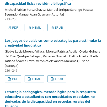
discapacidad física revisión bibliográfica
Michael Fabian Perez Chavez, Manuel Enrique Sarango Pasaca,
Segundo Manuel Acan Guaman (Autor/a)
213 - 235
PDF
HTML
EPUB
Los juegos de palabras como estrategias para estimular la
creatividad lingüística
Gladys Lucía Moreno Villacís, Mónica Patricia Aguilar Ojeda, Gulnara
del Pilar Quishpe Ballagan, Vanessa Elizabeth Fiallos Acosta , Ibeth
Tatiana Álvarez Erazo, Verónica Alexandra Mallama Quishpe
(Autor/a)
236 - 249
PDF
HTML
EPUB
Estrategia pedagógico–metodológica para la respuesta
educativa a estudiantes con necesidades especiales no
derivadas de la discapacidad en escuelas rurales del
Ecuador