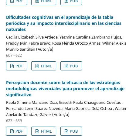
PDF
HTML
PUB
Dificultades cognitivas en el aprendizaje de la tabla
periódica y su impacto interdisciplinario en las ciencias
naturales
Cecilia Elizabeth Silva Artieda, Yazmina Carolina Zambrano Pujos,
Freddy Iván Fabre Bravo, Rosa Flérida Orozco Armas, Wilmer Alexis
Murillo Santillán (Autor/a)
607 - 622
PDF
HTML
PUB
Percepción docente sobre la eficacia de las estrategias
metodológicas vivenciales para promover el aprendizaje
significativo
Paola Ximena Manzano Díaz, Gisseth Paola Chasiguano Cuestas ,
Fernando Lenin Suarez Naveda, Maria Gabriela Delá Ochoa , Walter
Abelardo Tandazo Gálvez (Autor/a)
623 - 639
PDF
HTML
PUB