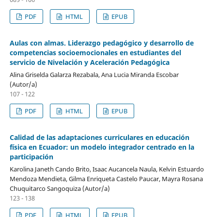
PDF
HTML
EPUB
Aulas con almas. Liderazgo pedagógico y desarrollo de
competencias socioemocionales en estudiantes del
servicio de Nivelación y Aceleración Pedagógica
Alina Griselda Galarza Rezabala, Ana Lucia Miranda Escobar
(Autor/a)
107 - 122
PDF
HTML
EPUB
Calidad de las adaptaciones curriculares en educación
física en Ecuador: un modelo integrador centrado en la
participación
Karolina Janeth Cando Brito, Isaac Aucancela Naula, Kelvin Estuardo
Mendoza Mendieta, Gilma Enriqueta Castelo Paucar, Mayra Rosana
Chuquitarco Sangoquiza (Autor/a)
123 - 138
PDF
HTML
EPUB