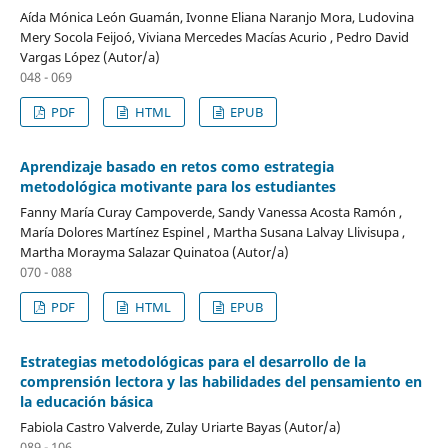
Aída Mónica León Guamán, Ivonne Eliana Naranjo Mora, Ludovina
Mery Socola Feijoó, Viviana Mercedes Macías Acurio , Pedro David
Vargas López (Autor/a)
048 - 069
PDF
HTML
EPUB
Aprendizaje basado en retos como estrategia
metodológica motivante para los estudiantes
Fanny María Curay Campoverde, Sandy Vanessa Acosta Ramón ,
María Dolores Martínez Espinel , Martha Susana Lalvay Llivisupa ,
Martha Morayma Salazar Quinatoa (Autor/a)
070 - 088
PDF
HTML
EPUB
Estrategias metodológicas para el desarrollo de la
comprensión lectora y las habilidades del pensamiento en
la educación básica
Fabiola Castro Valverde, Zulay Uriarte Bayas (Autor/a)
089 - 106