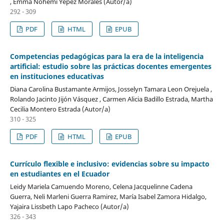
, Emma Nohemí Yépez Morales (Autor/a)
292 - 309
PDF
HTML
EPUB
Competencias pedagógicas para la era de la inteligencia
artificial: estudio sobre las prácticas docentes emergentes
en instituciones educativas
Diana Carolina Bustamante Armijos, Josselyn Tamara Leon Orejuela ,
Rolando Jacinto Jijón Vásquez , Carmen Alicia Badillo Estrada, Martha
Cecilia Montero Estrada (Autor/a)
310 - 325
PDF
HTML
EPUB
Currículo flexible e inclusivo: evidencias sobre su impacto
en estudiantes en el Ecuador
Leidy Mariela Camuendo Moreno, Celena Jacquelinne Cadena
Guerra, Neli Marleni Guerra Ramirez, María Isabel Zamora Hidalgo,
Yajaira Lissbeth Lapo Pacheco (Autor/a)
326 - 343