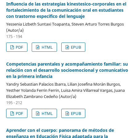
Influencia de las estrategias kinestesico-corporales en el
fortalecimiento de la comunicación oral en estudiantes
con trastorno especifico del lenguaje
Yessenia Lizbeth Suntaxi Toapanta, Steven Arturo Torres Burgos
(Autor/a)
175 - 194
PDF
HTML
EPUB
Competencias parentales y acompañamiento familiar: su
relación con el desarrollo socioemocional y comunicativo
en la primera infancia
Yandry Sebastian Palacios Ibarra, Lilian Josefina Morán Burgos,
Yesther Yolanda Ferrin Ferrin, Luisa Amira Villarreal Vargas, Juana
Elizabeth Zambrano Cedeño (Autor/a)
195 - 212
PDF
HTML
EPUB
Aprender con el cuerpo: panorama de métodos de
enseñanza en Educación Física adaptada para la