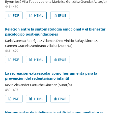
Byron José Villa Tuque , Lorena Marielisa González Granda (Autor/a)
441 - 460
PDF
HTML
EPUB
Relación entre la sintomatología emocional y el bienestar
psicológico post-inundaciones
Karla Vanessa Rodríguez Villamar, Dino Vinicio Sañay Sánchez,
Carmen Graciela Zambrano Villalba (Autor/a)
461 - 479
PDF
HTML
EPUB
La recreación extraescolar como herramienta para la
prevención del sedentarismo infantil
Kevin Alexander Cartuche Sánchez (Autor/a)
480 - 497
PDF
HTML
EPUB
Herramientas de inteligencia artificial como mediadoras