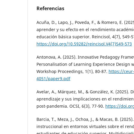
Referencias
Acuña, D., Lapo, J., Poveda, F., & Romero, E. (202
aprender y su efecto en el rendimiento académi
educación básica superior. Reincisol, 4(7), 549-5
https://doi.org/10.59282/reincisol.V4(7)549-573
Antonova, A. (2025). Innovative Pedagogy Frame
Personalisation of Learning Experience Design w
Workshop Proceedings, 1(1), 80-87.
https://ceur
4051/paper9.pdf
Avelar, A., Márquez, M., & González, K. (2025). 
aprendizaje y sus implicaciones en el rendimie
post-pandemia. OCSI, 6(3), 77-90.
https://doi.or
Barcia, T., Meza, J., Ochoa, J., & Macas, B. (2025)
instruccional en entornos virtuales sobre el re
estudiantes de educación superior. Multidiscipl