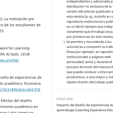
independientes y adicionales p
distribución no exclusiva de la
versión del artículo publicado 
esta revista (p. ej., incluirlo en 
5). La motivación por
repositorio institucional o publ
co de los estudiantes de
en un libro) siempre que indiq
73.
claramente que el trabajo se p
por primera vez en esta revista
Se permite y recomienda a los
autores/as a compartir su trab
work for Learning
línea (por ejemplo: en reposito
ith AI tools. CEUR
institucionales o páginas web
-ws.org/Vol-
personales) antes y durante el
proceso de envío del manuscrit
que puede conducir a interca
productivos, a una mayor y m
Diseño de experiencias de
rápida citación del trabajo pub
nto académico. Escenario
g/10.51896/ocsi.v6i3.916
Cómo citar
. Efectos del diseño
Impacto del diseño de experiencias d
ndimiento académico en
aprendizaje (Learning Experience Des
inary Latin American