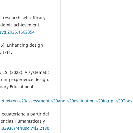
f research self-efficacy
ademic achievement.
psyg.2025.1562354
2025). Enhancing design
, 1-11.
, S. (2023). A systematic
arning experience design:
orary Educational
.pdf#:~:text=on%20assessment%20and%20evaluation%20in,up.%20T
l ecuatoriana a partir del
Ciencias Humanísticas y
0.33936/rehuso.v4i2.2130