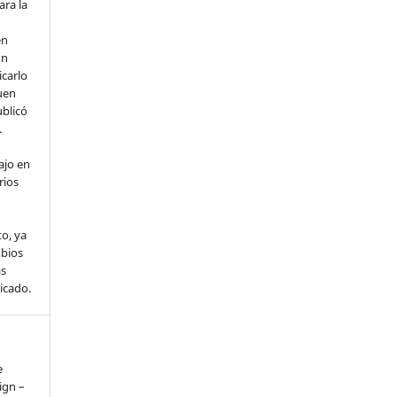
ara la
en
un
icarlo
uen
ublicó
.
ajo en
rios
o, ya
mbios
ás
licado.
e
ign –