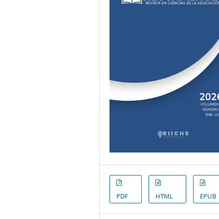
PDF
HTML
EPUB