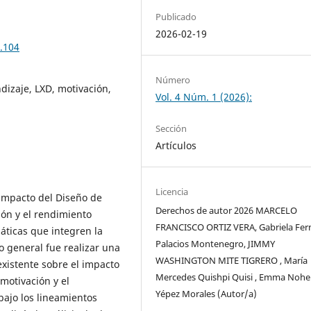
Publicado
2026-02-19
1.104
Número
dizaje, LXD, motivación,
Vol. 4 Núm. 1 (2026):
Sección
Artículos
Licencia
 impacto del Diseño de
Derechos de autor 2026 MARCELO
ión y el rendimiento
FRANCISCO ORTIZ VERA, Gabriela Fe
máticas que integren la
Palacios Montenegro, JIMMY
vo general fue realizar una
WASHINGTON MITE TIGRERO , María
 existente sobre el impacto
Mercedes Quishpi Quisi , Emma Noh
motivación y el
Yépez Morales (Autor/a)
 bajo los lineamientos