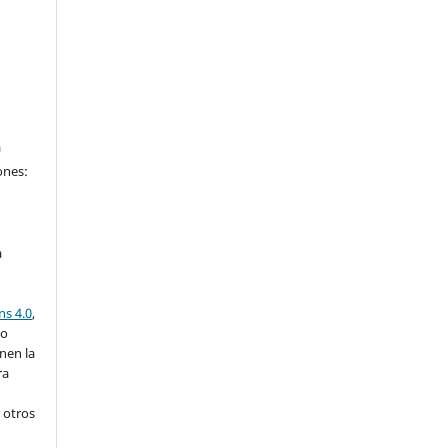
a
ones:
a
ns 4.0
,
lo
nen la
ra
 otros