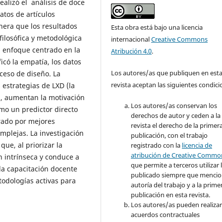
ealizó el análisis de doce
atos de artículos
nera que los resultados
Esta obra está bajo una licencia
filosófica y metodológica
internacional
Creative Commons
un enfoque centrado en la
Atribución 4.0
.
icó la empatía, los datos
Los autores/as que publiquen en est
ceso de diseño. La
revista aceptan las siguientes condici
 estrategias de LXD (la
), aumentan la motivación
Los autores/as conservan los
omo un predictor directo
derechos de autor y ceden a la
ado por mejores
revista el derecho de la primer
omplejas. La investigación
publicación, con el trabajo
ue, al priorizar la
registrado con la
licencia de
atribución de Creative Commo
ón intrínseca y conduce a
que permite a terceros utilizar 
la capacitación docente
publicado siempre que mencio
todologías activas para
autoría del trabajo y a la prime
publicación en esta revista.
Los autores/as pueden realizar
acuerdos contractuales