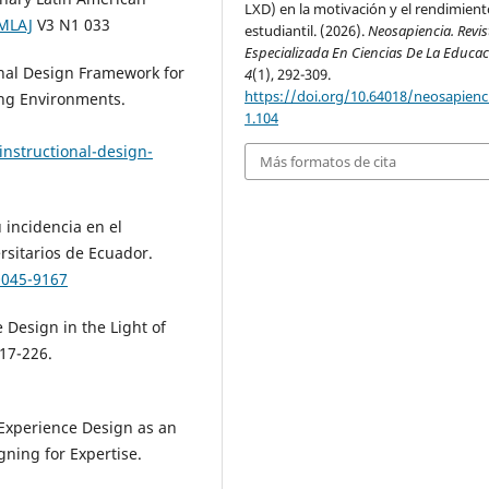
LXD) en la motivación y el rendimient
/MLAJ
V3 N1 033
estudiantil. (2026).
Neosapiencia. Revis
Especializada En Ciencias De La Educa
onal Design Framework for
4
(1), 292-309.
https://doi.org/10.64018/neosapienci
ng Environments.
1.104
instructional-design-
Más formatos de cita
u incidencia en el
rsitarios de Ecuador.
0045-9167
e Design in the Light of
17-226.
 Experience Design as an
gning for Expertise.