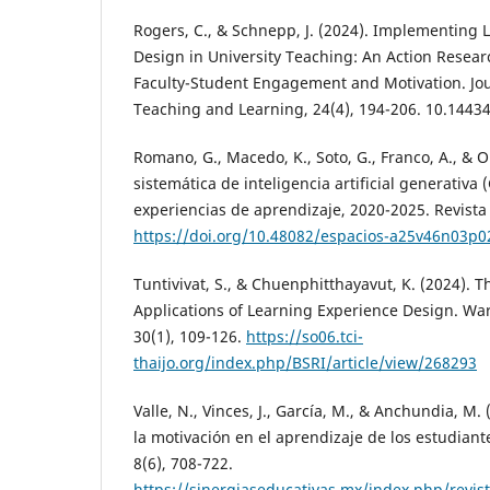
Rogers, C., & Schnepp, J. (2024). Implementing 
Design in University Teaching: An Action Resea
Faculty-Student Engagement and Motivation. Jour
Teaching and Learning, 24(4), 194-206. 10.14434
Romano, G., Macedo, K., Soto, G., Franco, A., & O
sistemática de inteligencia artificial generativa
experiencias de aprendizaje, 2020-2025. Revista 
https://doi.org/10.48082/espacios-a25v46n03p0
Tuntivivat, S., & Chuenphitthayavut, K. (2024). 
Applications of Learning Experience Design. W
30(1), 109-126.
https://so06.tci-
thaijo.org/index.php/BSRI/article/view/268293
Valle, N., Vinces, J., García, M., & Anchundia, M.
la motivación en el aprendizaje de los estudiant
8(6), 708-722.
https://sinergiaseducativas.mx/index.php/revist