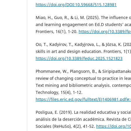
https://doi.org/DOI:10.59668/515.128981
Miao, H., Guo, R., & Li, M. (2025). The influence o
and learning engagement on Ed.D students’ ac
Frontiers, 16(1), 1-20.
https://doi.org/10.3389/f
Oo, T., Kadyirov, T., Kadyjrova, L., & Józsa, K. (
skills in art and design education. Frontiers, 1(1)
https://doi.org/10.3389/feduc.2025.1521823
Phommanee, W., Plangsorn, B., & Siripipattanakul
review of changing conceptual to practice in le
Text mining and bibliometric analysis. contemp
Technology, 15(4), 1-12.
https://files.eric.ed.gov/fulltext/EJ1406981
Posligua, E. (2019). La realidad educativa y socia
análisis de la deserción académica. Revista de 
Sociales (ReHuSo), 4(2), 41-52.
https://doi.org/1