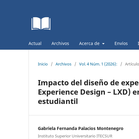
Actual
Archivos
Acerca de
Envíos
Inicio
/
Archivos
/
Vol. 4 Núm. 1 (2026):
/
Artícul
Impacto del diseño de expe
Experience Design – LXD) e
estudiantil
Gabriela Fernanda Palacios Montenegro
Instituto Superior Universitario ITECSUR