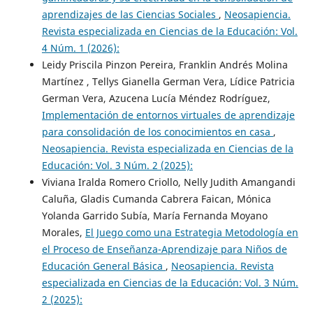
aprendizajes de las Ciencias Sociales
,
Neosapiencia.
Revista especializada en Ciencias de la Educación: Vol.
4 Núm. 1 (2026):
Leidy Priscila Pinzon Pereira, Franklin Andrés Molina
Martínez , Tellys Gianella German Vera, Lídice Patricia
German Vera, Azucena Lucía Méndez Rodríguez,
Implementación de entornos virtuales de aprendizaje
para consolidación de los conocimientos en casa
,
Neosapiencia. Revista especializada en Ciencias de la
Educación: Vol. 3 Núm. 2 (2025):
Viviana Iralda Romero Criollo, Nelly Judith Amangandi
Caluña, Gladis Cumanda Cabrera Faican, Mónica
Yolanda Garrido Subía, María Fernanda Moyano
Morales,
El Juego como una Estrategia Metodología en
el Proceso de Enseñanza-Aprendizaje para Niños de
Educación General Básica
,
Neosapiencia. Revista
especializada en Ciencias de la Educación: Vol. 3 Núm.
2 (2025):