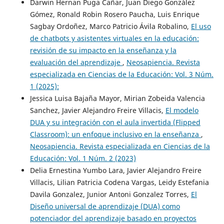
Darwin Hernan Puga Cañar, Juan Diego González
Gómez, Ronald Robin Rosero Paucha, Luis Enrique
Sagbay Ordoñez, Marco Patricio Ávila Robalino,
El uso
de chatbots y asistentes virtuales en la educación:
revisión de su impacto en la enseñanza y la
evaluación del aprendizaje
,
Neosapiencia. Revista
especializada en Ciencias de la Educación: Vol. 3 Núm.
1 (2025):
Jessica Luisa Bajaña Mayor, Mirian Zobeida Valencia
Sanchez, Javier Alejandro Freire Villacis,
El modelo
DUA y su integración con el aula invertida (Flipped
Classroom): un enfoque inclusivo en la enseñanza
,
Neosapiencia. Revista especializada en Ciencias de la
Educación: Vol. 1 Núm. 2 (2023)
Delia Ernestina Yumbo Lara, Javier Alejandro Freire
Villacis, Lilian Patricia Codena Vargas, Leidy Estefania
Davila Gonzalez, Junior Antoni Gonzalez Torres,
El
Diseño universal de aprendizaje (DUA) como
potenciador del aprendizaje basado en proyectos